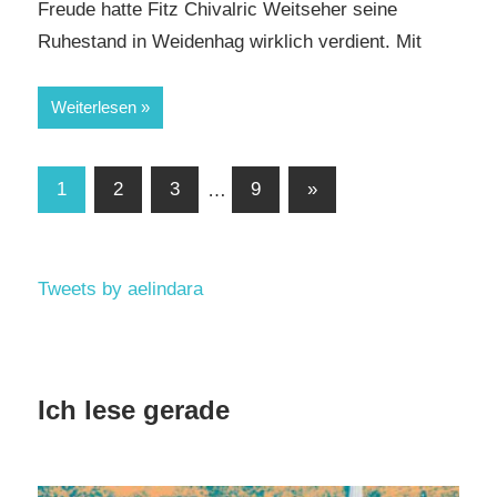
Freude hatte Fitz Chivalric Weitseher seine
Ruhestand in Weidenhag wirklich verdient. Mit
Weiterlesen
Beitragsnavigation
Nächste
1
2
3
…
9
»
Beiträge
Tweets by aelindara
Ich lese gerade